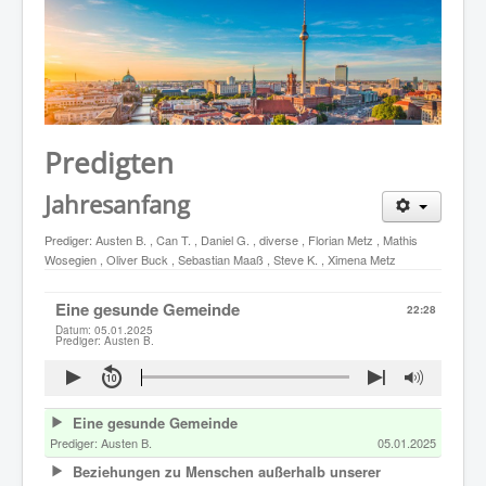
WER WIR SIND
GOTTESDIENST
PREDIGTEN
KONTAKT
Predigten
Jahresanfang
Prediger:
Austen B.
,
Can T.
,
Daniel G.
,
diverse
,
Florian Metz
,
Mathis
Wosegien
,
Oliver Buck
,
Sebastian Maaß
,
Steve K.
,
Ximena Metz
Eine gesunde Gemeinde
22:28
Datum: 05.01.2025
Prediger: Austen B.
Eine gesunde Gemeinde
Prediger:
Austen B.
05.01.2025
Beziehungen zu Menschen außerhalb unserer