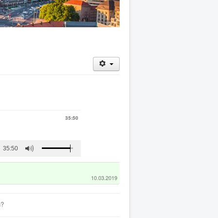
35:50
35:50
10.03.2019
n?