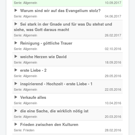
Serie:
Allgemein
10.09.2017
Warum sind wir auf das Evangelium stolz?
Serie:
Allgemein
04.06.2017
Sei stark in der Gnade und für was Du stehst und
siehe, was Gott daraus macht
Serie:
Allgemein
26.02.2017
Reinigung - göttliche Trauer
Serie:
Allgemein
02.10.2016
weiche Herzen wie David
Serie:
Allgemein
18.09.2016
erste Liebe - 2
Serie:
Allgemein
29.05.2016
inspirierend - Hochzeit - erste Liebe - 1
Serie:
Allgemein
22.05.2016
Verkaufe alles
Serie:
Allgemein
10.04.2016
die eine Sache, die wirklich nötig ist
Serie:
Allgemein
20.03.2016
Frieden zwischen den Kulturen
Serie:
Frieden
28.02.2016