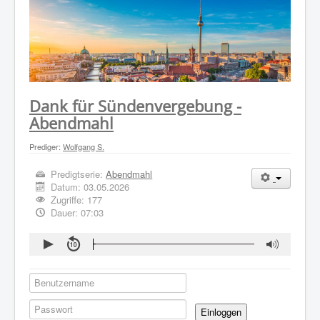
WER WIR SIND
GOTTESDIENST
PREDIGTEN
KONTAKT
Dank für Sündenvergebung -
Abendmahl
Prediger:
Wolfgang S.
Predigtserie:
Abendmahl
Datum:
03.05.2026
Zugriffe: 177
Dauer: 07:03
Einloggen