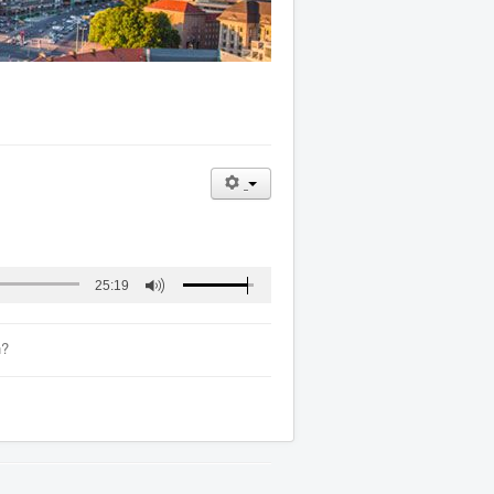
25:19
n?