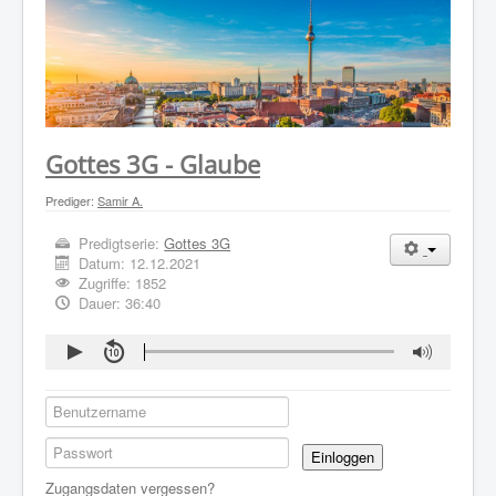
WER WIR SIND
GOTTESDIENST
PREDIGTEN
KONTAKT
Gottes 3G - Glaube
Prediger:
Samir A.
Predigtserie:
Gottes 3G
Datum:
12.12.2021
Zugriffe: 1852
Dauer: 36:40
Einloggen
Zugangsdaten vergessen?