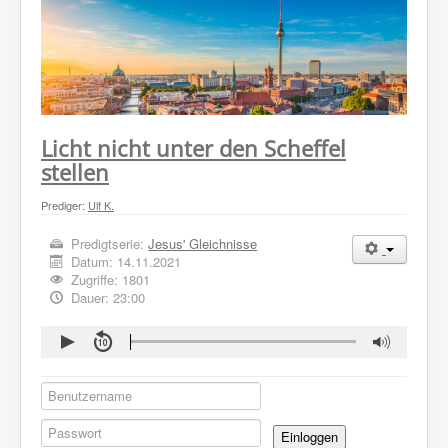
WER WIR SIND
GOTTESDIENST
PREDIGTEN
KONTAKT
Licht nicht unter den Scheffel
stellen
Prediger:
Ulf K.
Predigtserie:
Jesus' Gleichnisse
Datum:
14.11.2021
Zugriffe: 1801
Dauer: 23:00
Einloggen