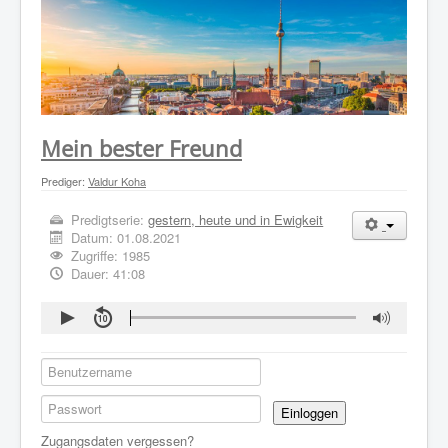
WER WIR SIND
GOTTESDIENST
PREDIGTEN
KONTAKT
Mein bester Freund
Prediger:
Valdur Koha
Predigtserie:
gestern, heute und in Ewigkeit
Datum:
01.08.2021
Zugriffe: 1985
Dauer: 41:08
Einloggen
Zugangsdaten vergessen?