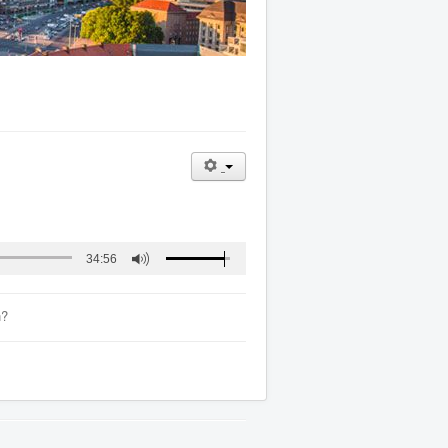
34:56
n?