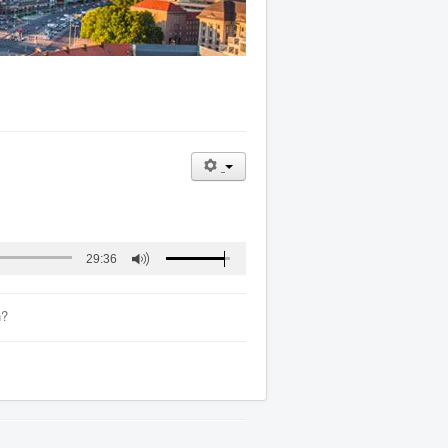
29:36
n?