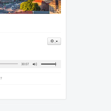
30:07
n?