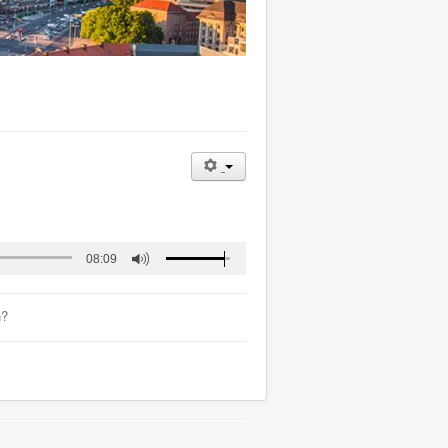
08:09
n?