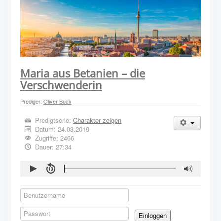
WER WIR SIND
GOTTESDIENST
PREDIGTEN
KONTAKT
Maria aus Betanien – die
Verschwenderin
Prediger:
Oliver Buck
Predigtserie:
Charakter zeigen
Datum:
24.03.2019
Zugriffe: 2466
Dauer: 27:34
Einloggen