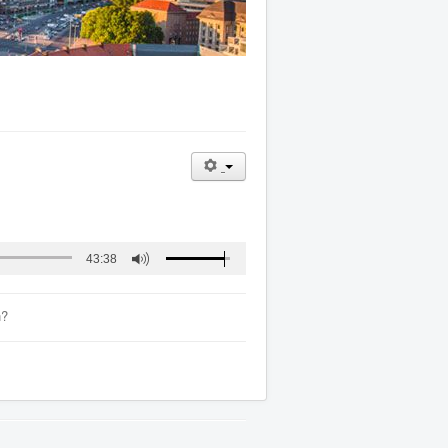
43:38
n?