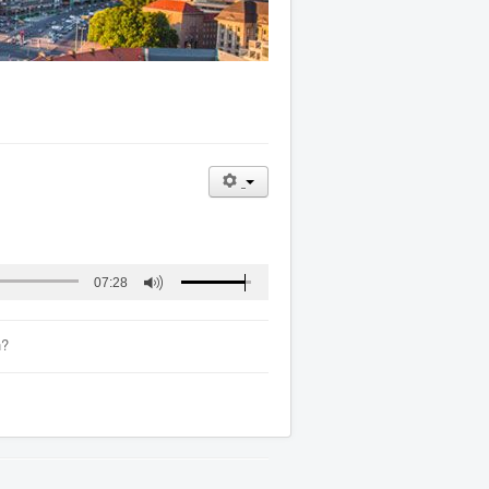
07:28
n?