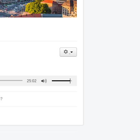
25:02
n?