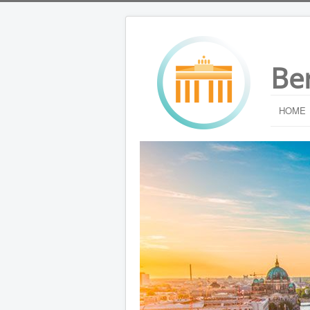
Be
HOME