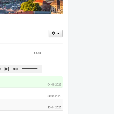
33:30
0
04.06.2023
30.04.2023
23.04.2023